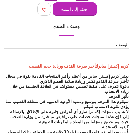
أضف إلى السلة
وصف المنتج
الوصف
كريم إكسترا سايز لتأخير سرعة القذف وزيادة حجم القضيب
يعتبر كريم إكسترا سايز من أعظم وأكبر المنتجات القادمة بقوة في مجال
تأخير سرعة القذفو تكبير وزيادة صلابة العضو الذكري.
دعونا نتعرف على كيفية تحسين مستواكم في العلاقة الجنسية من خلال
زيادة الانتصاب.
تأثير المرهم
سيقوم هذا المرهم بتوسيع وتمديد الأوعية الدموية في منطقة القضيب مما
يؤدي تقوية الانتصاب لديكم.
لا تسبب منتجات إكسترا سايز أي أعراض جانبية على الإطلاق، بالإضافة
إلى فإن هذه المنتجات حصلت على تراخيص مباشرة من وزارة الصحة،
حيث يتم تصنيع منتجاتنا من المواد والمكونات الطبيعية.
كيفية الاستخدام
قُم بوضع المرهم على القضيب قبل 30 دقيقة من الجماع، وذلك للحصول