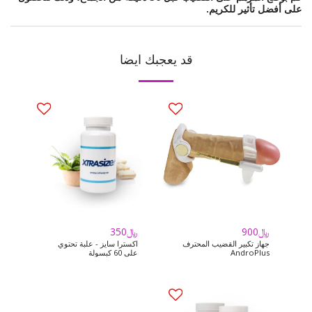
على أفضل تأثير للكريم.
قد يعجبك ايضا
﷼
900
﷼
350
جهاز تكبير القضيب المحترف
اكسترا سايز - علبة تحتوي
AndroPlus
على 60 كبسولة